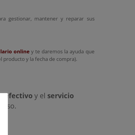
ra gestionar, mantener y reparar sus
ario online
y te daremos la ayuda que
l producto y la fecha de compra).
o efectivo
y el
servicio
miso.