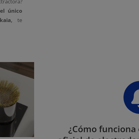
xtractora?
el único
zkaia,
te
¿Cómo funciona e