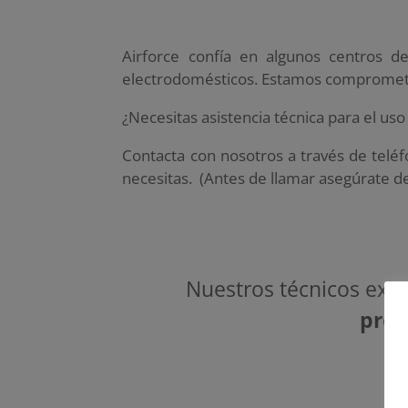
Airforce confía en algunos centros 
electrodomésticos. Estamos comprometid
¿Necesitas asistencia técnica para el u
Contacta con nosotros a través de telé
necesitas. (Antes de llamar asegúrate d
Nuestros técnicos exp
prof