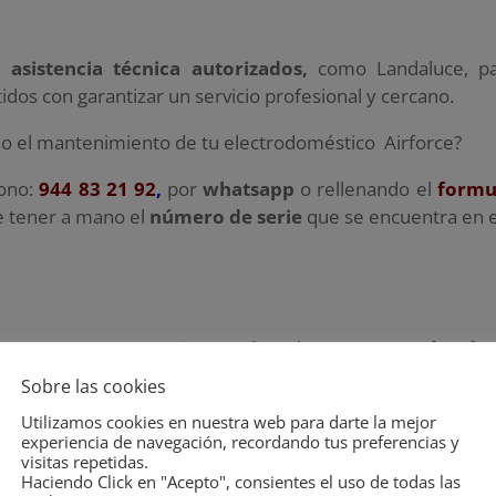
de
asistencia técnica autorizados,
como Landaluce, pa
os con garantizar un servicio profesional y cercano.
so o el mantenimiento de tu electrodoméstico Airforce?
fono:
944 83 21 92
,
por
whatsapp
o rellenando el
formul
e tener a mano el
número de serie
que se encuentra en e
ertos te proporcionarán el
soporte técnic
esional
que necesitas. Es nuestro compro
Sobre las cookies
Utilizamos cookies en nuestra web para darte la mejor
experiencia de navegación, recordando tus preferencias y
visitas repetidas.
Haciendo Click en "Acepto", consientes el uso de todas las