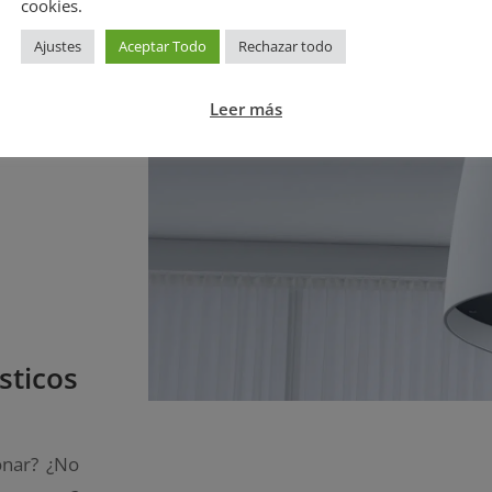
Contacta con nosotros
cookies.
Ajustes
Aceptar Todo
Rechazar todo
Leer más
sticos
onar? ¿No