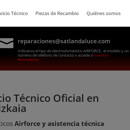
vicio Técnico
Piezas de Recambio
Quiénes somos

reparaciones@satlandaluce.com
Indícanos el tipo de electrodoméstico AIRFORCE, el modelo y un
número de teléfono de contacto o accede a
nuestro
formulario.
io Técnico Oficial en
izkaia
icos
Airforce y asistencia técnica