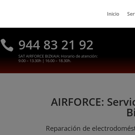
Inicio
Ser
944 83 21 92

SAT AIRFORCE BIZKAIA: Horario de atención:
9.00 – 13.30h | 16.00 – 18.30h.
AIRFORCE: Servic
B
Reparación de electrodomést