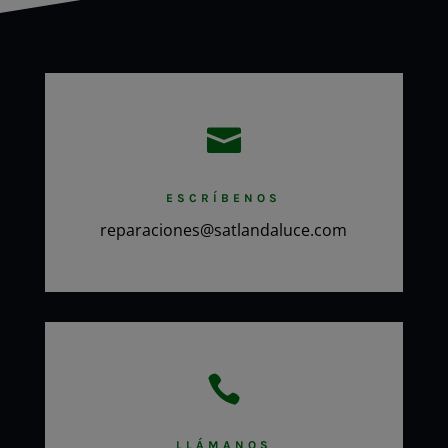

ESCRÍBENOS
reparaciones@satlandaluce.com

LLÁMANOS