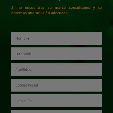
Si no encuentras su marca consúltanos y te
daremos una solución adecuada.