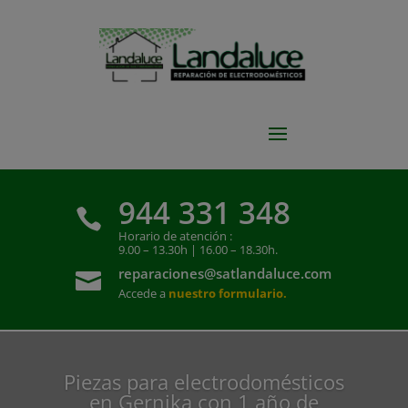
944 331 348

Horario de atención :
9.00 – 13.30h | 16.00 – 18.30h.
reparaciones@satlandaluce.com

Accede a
nuestro formulario.
Piezas para electrodomésticos
en Gernika con 1 año de